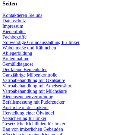
Seiten
Kontaktieren Sie uns
Datenschutz
Impressum
Bienenfutter
Fachbegriffe
Notwendige Grundausstattung für Imker
Wabenmaße und Rähmchen
Ablegerbildung
Brutentnahme
Gemülldiagnose
Der kleine Beutenkäfer
Ganzjährige Milbenkontrolle
Varroabehandlung mit Oxalsäure
Varroabehandlung mit Ameisensäure
Varroabehandlung mit Milchsäure
Bienenseuchenverordnung
Befallsmessung mit Puderzucker
Anstriche in der Imkerei
Herstellung einer Ölwindel
Versicherung für Imker
Gesetzliche Richtlinien für Imker
Bau von imkerlichen Gebäuden
Wie stelle ich meine Bienen auf