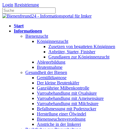
Login
Registrierung
Start
Informationen
Bienenzucht
Königinnenzucht
Zusetzen von begatteten Königinnen
Anbrüter, Starter, Finisher
Grundlagen zur Königinnenzucht
Ablegerbildung
Brutentnahme
Gesundheit der Bienen
Gemülldiagnose
Der kleine Beutenkäfer
Ganzjährige Milbenkontrolle
Varroabehandlung mit Oxalsäure
Varroabehandlung mit Ameisensäure
Varroabehandlung mit Milchsäure
Befallsmessung mit Puderzucker
Herstellung einer Ölwindel
Bienenseuchenverordnung
Anstriche in der Imkerei