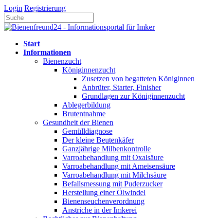
Login
Registrierung
Start
Informationen
Bienenzucht
Königinnenzucht
Zusetzen von begatteten Königinnen
Anbrüter, Starter, Finisher
Grundlagen zur Königinnenzucht
Ablegerbildung
Brutentnahme
Gesundheit der Bienen
Gemülldiagnose
Der kleine Beutenkäfer
Ganzjährige Milbenkontrolle
Varroabehandlung mit Oxalsäure
Varroabehandlung mit Ameisensäure
Varroabehandlung mit Milchsäure
Befallsmessung mit Puderzucker
Herstellung einer Ölwindel
Bienenseuchenverordnung
Anstriche in der Imkerei